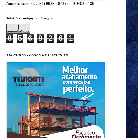
Anuncie conosco / (86) 99839-0737 ou 9 9408-4136
Total de visualizações de página
8
5
6
8
2
6
1
TELNORTE TELHAS DE CONCRETO