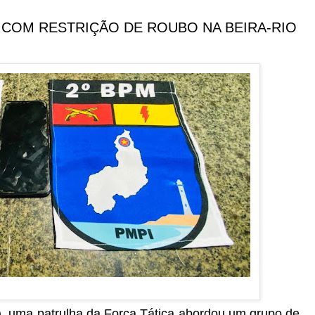
 COM RESTRIÇÃO DE ROUBO NA BEIRA-RIO
6), uma patrulha da Força Tática abordou um grupo de