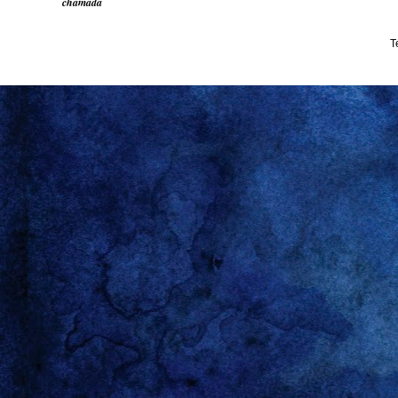
chamada
T