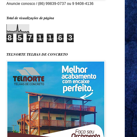
Anuncie conosco / (86) 99839-0737 ou 9 9408-4136
Total de visualizações de página
8
5
7
1
1
6
3
TELNORTE TELHAS DE CONCRETO