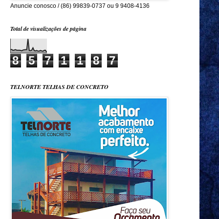
Anuncie conosco / (86) 99839-0737 ou 9 9408-4136
Total de visualizações de página
8
5
7
1
1
8
7
TELNORTE TELHAS DE CONCRETO