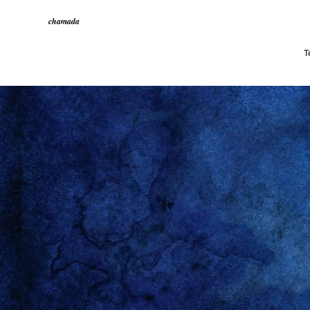
chamada
T