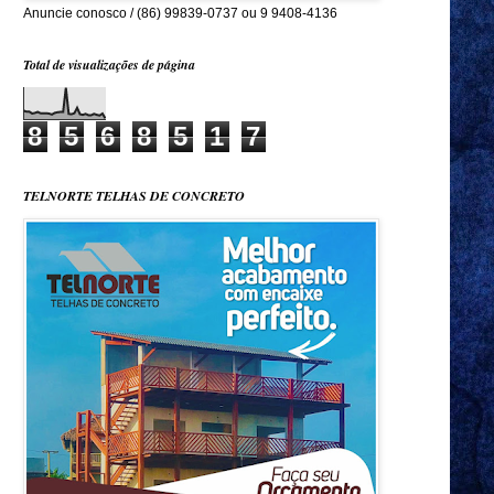
Anuncie conosco / (86) 99839-0737 ou 9 9408-4136
Total de visualizações de página
8
5
6
8
5
1
7
TELNORTE TELHAS DE CONCRETO