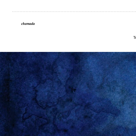
chamada
T