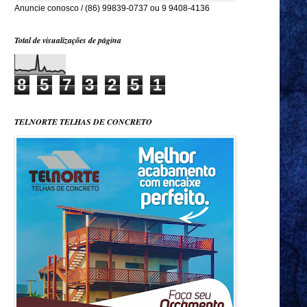
Anuncie conosco / (86) 99839-0737 ou 9 9408-4136
Total de visualizações de página
8
5
7
3
2
5
1
TELNORTE TELHAS DE CONCRETO