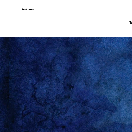
chamada
T