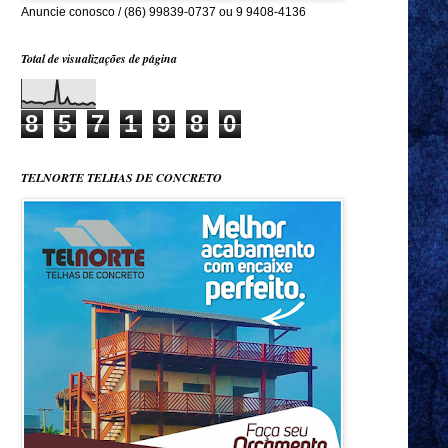
Anuncie conosco / (86) 99839-0737 ou 9 9408-4136
Total de visualizações de página
8
5
7
1
9
8
0
TELNORTE TELHAS DE CONCRETO