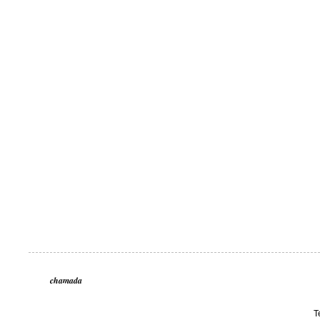
chamada
T