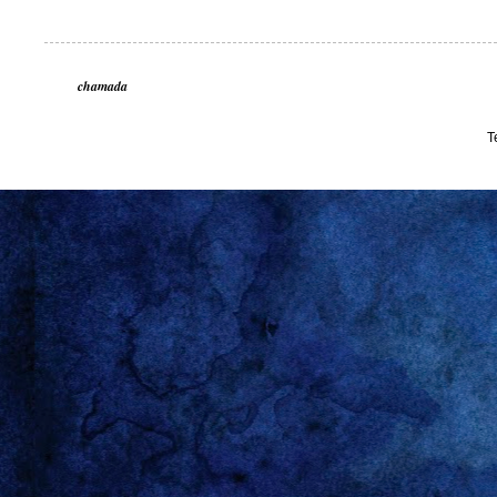
chamada
T