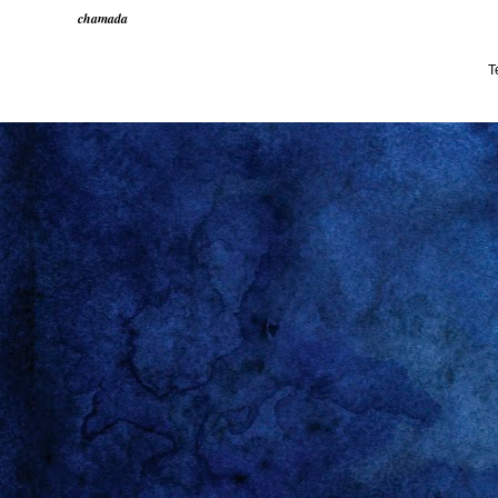
chamada
T