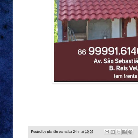
Posted by
plantão parnaíba 24hr.
at
10:02