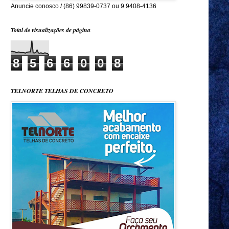
Anuncie conosco / (86) 99839-0737 ou 9 9408-4136
Total de visualizações de página
8
5
6
6
0
0
8
TELNORTE TELHAS DE CONCRETO