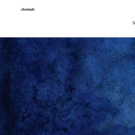
chamada
T