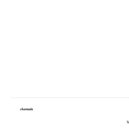
chamada
T