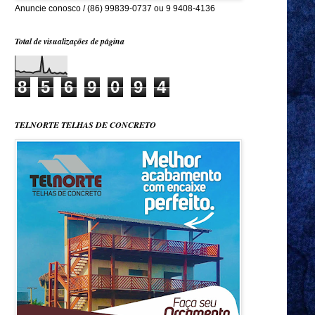
Anuncie conosco / (86) 99839-0737 ou 9 9408-4136
Total de visualizações de página
8
5
6
9
0
9
4
TELNORTE TELHAS DE CONCRETO