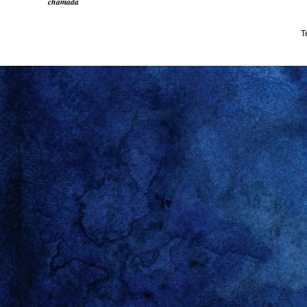
chamada
T