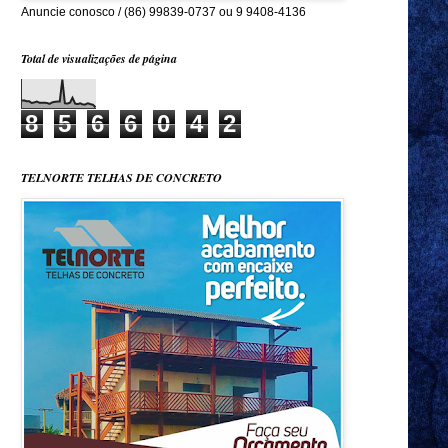
Anuncie conosco / (86) 99839-0737 ou 9 9408-4136
Total de visualizações de página
8
5
6
6
0
4
2
TELNORTE TELHAS DE CONCRETO