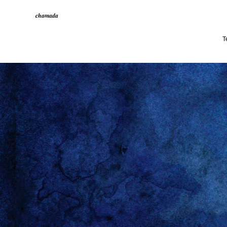
chamada
T