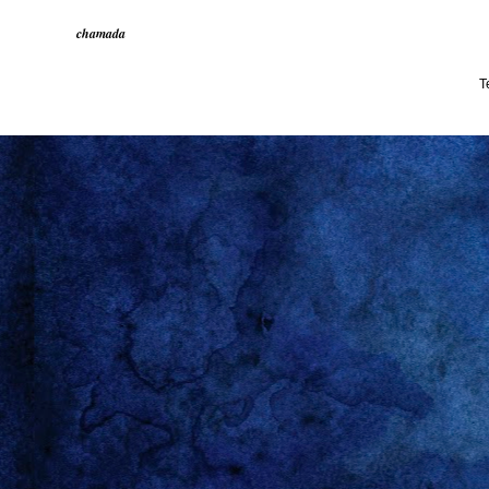
chamada
T