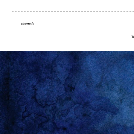
chamada
T