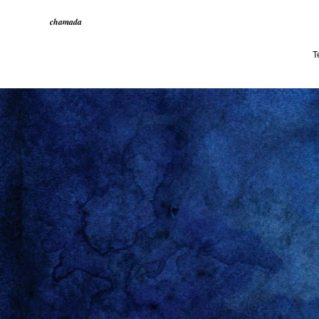
chamada
T