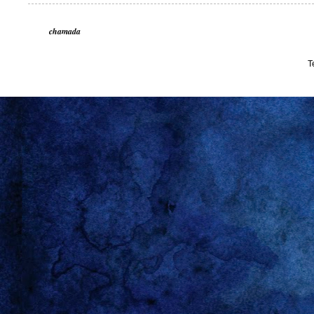
chamada
T