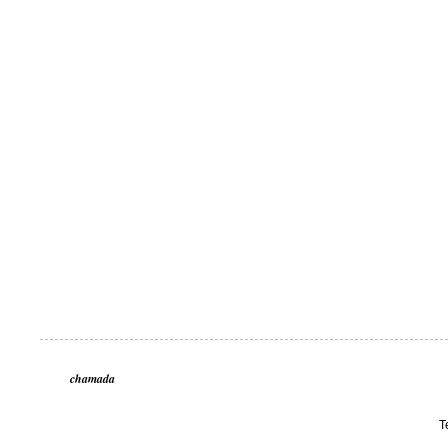
chamada
T