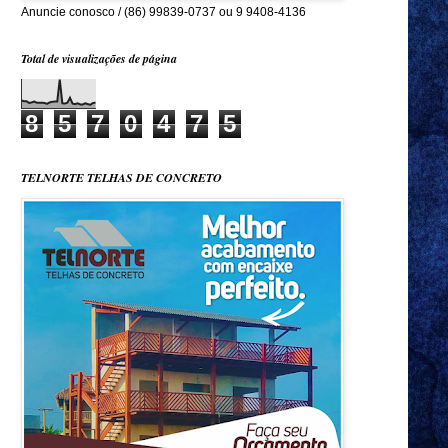
Anuncie conosco / (86) 99839-0737 ou 9 9408-4136
Total de visualizações de página
8
5
7
0
4
7
5
TELNORTE TELHAS DE CONCRETO