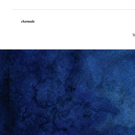
chamada
T