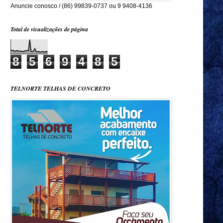
Anuncie conosco / (86) 99839-0737 ou 9 9408-4136
Total de visualizações de página
8
5
6
9
4
8
5
TELNORTE TELHAS DE CONCRETO