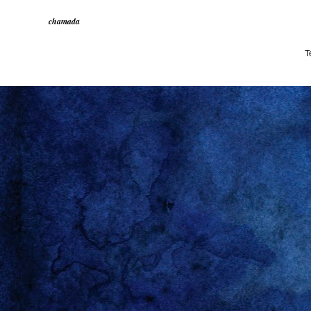
chamada
T