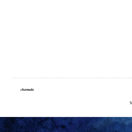
chamada
T