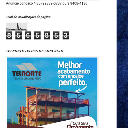
Anuncie conosco / (86) 99839-0737 ou 9 9408-4136
Total de visualizações de página
8
5
6
5
8
5
3
TELNORTE TELHAS DE CONCRETO