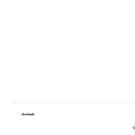
chamada
T