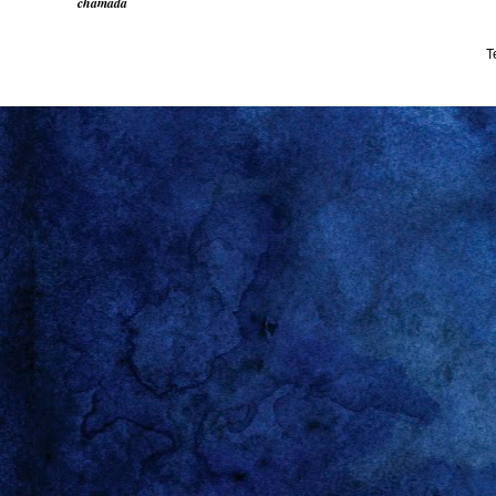
chamada
T