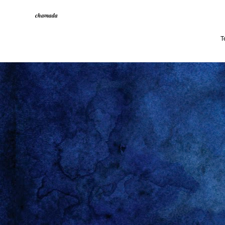
chamada
T