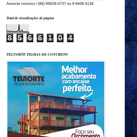
Anuncie conosco / (86) 99839-0737 ou 9 9408-4136
Total de visualizações de página
8
5
6
6
1
0
4
TELNORTE TELHAS DE CONCRETO