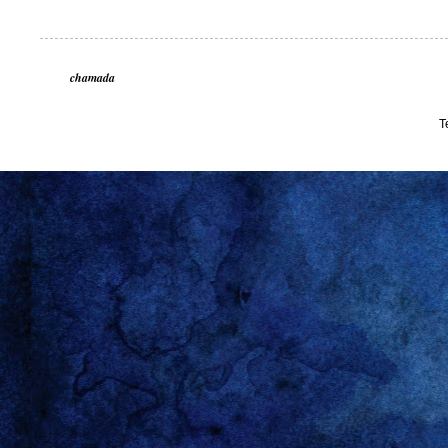
chamada
T