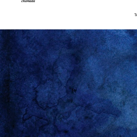
chamada
T