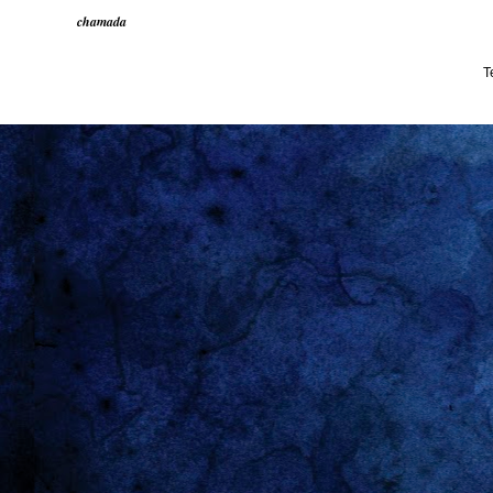
chamada
T